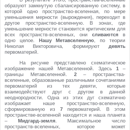
образуют замкнутую сбалансированную систему, в
которой одно пространство-вселенная, по мере
уменьшения мерности (вырождения), переходит в
другое пространство-вселенную. В зонах, где
уменьшение мерности становится критическим для
всех пространств-вселенных, они
сливаются
в
одно целое.
Нашу Метавселенную
, по теории
Николая Викторовича, формируют
девять
первоматерий.
На рисунке представлено схематическое
изображение нашей Метавселенной. Здесь
1
–
границы Метавселенной.
2
– пространства-
вселенные, образованные различными сочетаниями
первоматерий из тех девяти, которые
взаимодействуют друг с другом в данной
неоднородности. Одна из этих дуг схематично
изображает наше пространство-вселенную,
сформированную из
7
первоматерий. В этом
пространстве-вселенной находится и наша планета
–
Мидгард-земля
. Максимальное число
пространств-вселенных, которое может