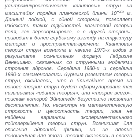
ультрамикроскопических квантовых струн на
−35
масштабах порядка планковской длины 10
м.
Данный подход, с одной стороны, позволяет
избежать таких трудностей квантовой теории
поля, как перенормировка, а с другой стороны,
приводит к более глубокому взгляду на структуру
материи и пространства-времени. Квантовая
теория струн возникла в начале 1970-х годов в
результате осмысления формул Габриэле
Венециано, связанных со струнными моделями
строения адронов. Середина 1980-х и середина
1990-х ознаменовались бурным развитием теории
струн, ожидалось, что в ближайшее время на
основе теории струн будет сформулирована так
называемая «единая теория», или «теория всего»,
поискам которой Эйнштейн безуспешно посвятил
десятилетия. Но, несмотря на математическую
строгость и целостность теории, пока не
найдены варианты экспериментального
подтверждения теории струн. Возникшая для
описания адронной физики, но не вполне
подошедшая для этого, теория оказалась в своего