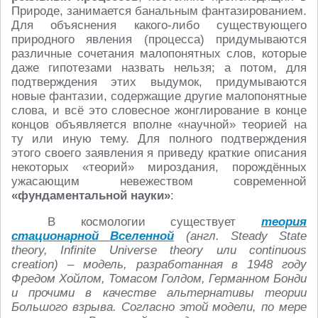
Природе, занимается банальным фантазированием.
Для объяснения какого-либо существующего
природного явления (процесса) придумываются
различные сочетания малопонятных слов, которые
даже гипотезами назвать нельзя; а потом, для
подтверждения этих выдумок, придумываются
новые фантазии, содержащие другие малопонятные
слова, и всё это словесное жонглирование в конце
концов объявляется вполне «научной» теорией на
ту или иную тему. Для полного подтверждения
этого своего заявления я приведу краткие описания
некоторых «теорий» мироздания, порождённых
ужасающим невежеством современной
«фундаментальной науки»
:
В космологии существует
теория
стационарной Вселенной
(англ.
Steady
State
theory
,
Infinite
Universe
theory
или
continuous
creation
) – модель, разработанная в 1948 году
Фредом Хойлом, Томасом Голдом, Германном Бонди
и прочими в качестве альтернативы теории
Большого взрыва. Согласно этой модели, по мере