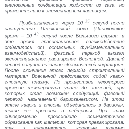
аналогичные конденсации жидкости из газа, но
применительно к элементарным частицам.
−35
Приблизительно через 10
секунд после
наступления Планковской эпохи (Планковское
−43
время – 10
секунд после Большого взрыва, в
это время гравитационное взаимодействие
отделилось от остальных фундаментальных
взаимодействий), фазовый переход вызвал
экспоненциальное расширение Вселенной. Данный
период получил название «Космической инфляции».
После окончания этого периода строительный
материал Вселенной представлял собой кварк-
глюонную плазму. По прошествии некоторого
времени температура упала до значений, при
которых стал возможен следующий фазовый
переход, называемый бариогенезисом. На этом
этапе кварки и глюоны объединились в барионы,
такие как протоны и нейтроны. При этом
одновременно происходило асимметричное
образование как материи, которая превалировала,
так и антиматерии, которые взаимно