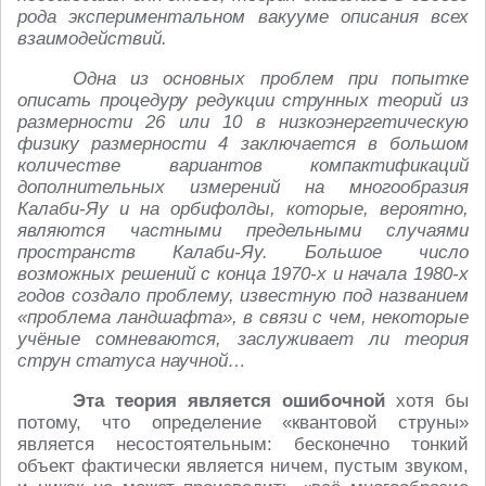
рода экспериментальном вакууме описания всех
взаимодействий.
Одна из основных проблем при попытке
описать процедуру редукции струнных теорий из
размерности 26 или 10 в низкоэнергетическую
физику размерности 4 заключается в большом
количестве вариантов компактификаций
дополнительных измерений на многообразия
Калаби-Яу и на орбифолды, которые, вероятно,
являются частными предельными случаями
пространств Калаби-Яу. Большое число
возможных решений с конца 1970-х и начала 1980-х
годов создало проблему, известную под названием
«проблема ландшафта», в связи с чем, некоторые
учёные сомневаются, заслуживает ли теория
струн статуса научной…
Эта теория является ошибочной
хотя бы
потому, что определение «квантовой струны»
является несостоятельным: бесконечно тонкий
объект фактически является ничем, пустым звуком,