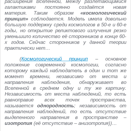
расширения Вселенной, между разлетающимися
галактиками постоянно создаётся новая
материя. Таким образом
«космологический
принцип»
соблюдается. Модель имела довольно
большую поддержку среди космологов в 50-е и 60-е
годы, но открытие реликтового излучения резко
уменьшило количество её сторонников в конце 60-
х годов. Сейчас сторонников у данной теории
практически нет…
(
Космологический принцип
– основное
положение современной космологии, согласно
которому каждый наблюдатель в один и тот же
момент времени, независимо от места и
направления наблюдения, обнаруживает во
Вселенной в среднем одну и ту же картину.
Независимость от места наблюдений, то есть
равноправие всех точек пространства,
называется
однородность
; независимость от
направления наблюдений, то есть отсутствие
выделенного направления в пространстве –
изотропия
(её отсутствие – анизотропия))…