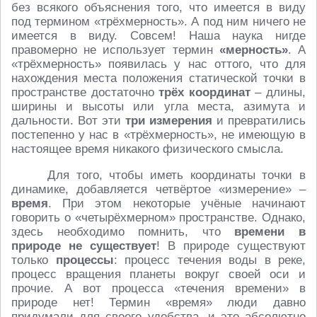
без всякого объяснения того, что имеется в виду
под термином «трёхмерность». А под ним ничего не
имеется в виду. Совсем! Наша наука нигде
правомерно не использует термин
«мерность»
. А
«трёхмерность» появилась у нас оттого, что для
нахождения места положения статической точки в
пространстве достаточно
трёх координат
– длины,
ширины и высоты или угла места, азимута и
дальности. Вот эти
три измерения
и превратились
постепенно у нас в «трёхмерность», не имеющую в
настоящее время никакого физического смысла.
Для того, чтобы иметь координаты точки в
динамике, добавляется четвёртое «измерение» –
время
. При этом некоторые учёные начинают
говорить о «четырёхмерном» пространстве. Однако,
здесь необходимо помнить, что
времени в
природе не существует
! В природе существуют
только
процессы
: процесс течения воды в реке,
процесс вращения планеты вокруг своей оси и
прочие. А вот процесса «течения времени» в
природе нет! Термин «время» люди давно
придумали для своего удобства, и это абсолютно