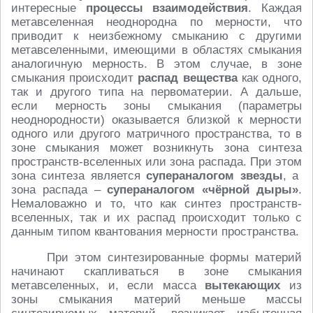
интересные
процессы взаимодействия
. Каждая
метавселенная неоднородна по мерности, что
приводит к неизбежному смыканию с другими
метавселенными, имеющими в областях смыкания
аналогичную мерность. В этом случае, в зоне
смыкания происходит
распад вещества
как одного,
так и другого типа на первоматерии. А дальше,
если мерность зоны смыкания (параметры
неоднородности) оказывается близкой к мерности
одного или другого матричного пространства, то в
зоне смыкания может возникнуть зона синтеза
пространств-вселенных или зона распада. При этом
зона синтеза является
супераналогом звезды
, а
зона распада –
супераналогом «чёрной дыры»
.
Немаловажно и то, что как синтез пространств-
вселенных, так и их распад происходит только с
данным типом квантования мерности пространства.
При этом синтезированные формы материй
начинают скапливаться в зоне смыкания
метавселенных, и, если масса
вытекающих
из
зоны смыкания материй меньше массы