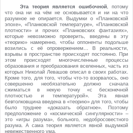
Эта теория является ошибочной
, потому
что она ни на чём не основывается и ни на что
разумное не опирается. Выдумки о «Планковской
эпохе», «Планковской температуре», «Планковской
плотности» и прочих «Планковских фантазиях»,
которые невозможно проверить, введены в эту
«теорию» намеренно, чтобы оппоненты подольше
возились с её опровержением… В реальности,
взрывы в пространстве происходят постоянно. При
этом происходят многочисленные процессы
образования и преобразования вселенных, часть из
которых Николай Левашов описал в своих работах.
Кроме того, для того, чтобы что-то взорвалось, оно
совершенно необязательно должно сначала
сжиматься в некую точку «с бесконечной
плотностью и температурой». Эта явная
бе
з
толковщина введена в «теорию» для того, чтобы
было труднее «доказать обратное». Поэтому
предположение о «космической сингулярности» –
это «игры разума», больного, недобросовестного
разума. А сама теория является явной выдумкой
невежественного ума.