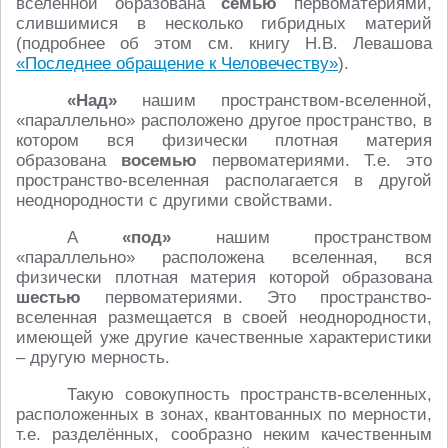
вселенной образована
семью
первоматериями,
слившимися в несколько гибридных материй
(подробнее об этом см. книгу Н.В. Левашова
«Последнее обращение к Человечеству»
).
«Над»
нашим пространством-вселенной,
«параллельно» расположено другое пространство, в
котором вся физически плотная материя
образована
восемью
первоматериями. Т.е. это
пространство-вселенная располагается в другой
неоднородности с другими свойствами.
А
«под»
нашим пространством
«параллельно» расположена вселенная, вся
физически плотная материя которой образована
шестью
первоматериями. Это пространство-
вселенная размещается в своей неоднородности,
имеющей уже другие качественные характеристики
– другую мерность.
Такую совокупность пространств-вселенных,
расположенных в зонах, квантованных по мерности,
т.е. разделённых, сообразно неким качественным