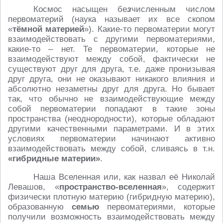
Космос насыщен бе
з
численным числом
первоматерий (наука называет их все скопом
«
тёмной материей
»). Какие-то первоматерии могут
взаимодействовать с другими первоматериями,
какие-то – нет. Те первоматерии, которые не
взаимодействуют между собой, фактически не
существуют друг для друга, т.е. даже пронизывая
друг друга, они не оказывают никакого влияния и
абсолютно незаметны друг для друга. Но бывает
так, что обычно не взаимодействующие между
собой первоматерии попадают в такие зоны
пространства (неоднородности), которые обладают
другими качественными параметрами. И в этих
условиях первоматерии начинают активно
взаимодействовать между собой, сливаясь в т.н.
«гибридные материи»
.
Наша Вселенная или, как назвал её Николай
Левашов, «
пространство-вселенная
», содержит
физически плотную материю (гибридную материю),
образованную
семью
первоматериями, которые
получили возможность взаимодействовать между