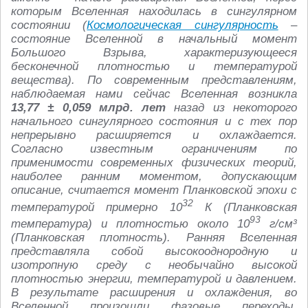
которым Вселенная находилась в сингулярном
состоянии (
Космологическая сингулярность
–
состояние Вселенной в начальный момент
Большого Взрыва, характеризующееся
бесконечной плотностью и температурой
вещества). По современным представлениям,
наблюдаемая нами сейчас Вселенная возникла
13,77 ± 0,059 млрд. лет
назад из некоторого
начального сингулярного состояния и с тех пор
непрерывно расширяется и охлаждается.
Согласно известным ограничениям по
применимости современных физических теорий,
наиболее ранним моментом, допускающим
описание, считается момент Планковской эпохи с
32
температурой примерно 10
К (Планковская
93
температура) и плотностью около 10
г/см³
(Планковская плотность). Ранняя Вселенная
представляла собой высокооднородную и
изотропную среду с необычайно высокой
плотностью энергии, температурой и давлением.
В результате расширения и охлаждения, во
Вселенной произошли фазовые переходы,