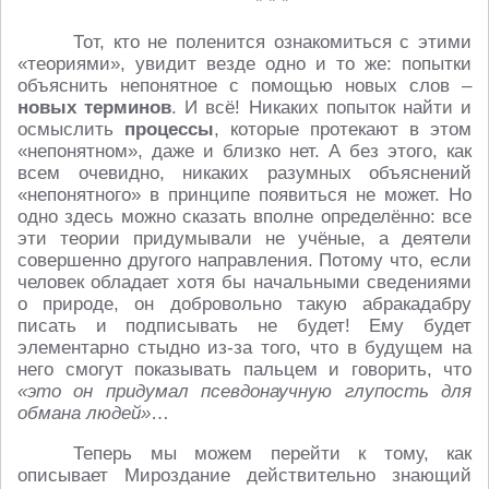
* * *
Тот, кто не поленится ознакомиться с этими
«теориями», увидит везде одно и то же: попытки
объяснить непонятное с помощью новых слов –
новых терминов
. И всё! Никаких попыток найти и
осмыслить
процессы
, которые протекают в этом
«непонятном», даже и близко нет. А без этого, как
всем очевидно, никаких разумных объяснений
«непонятного» в принципе появиться не может. Но
одно здесь можно сказать вполне определённо: все
эти теории придумывали не учёные, а деятели
совершенно другого направления. Потому что, если
человек обладает хотя бы начальными сведениями
о природе, он добровольно такую абракадабру
писать и подписывать не будет! Ему будет
элементарно стыдно из-за того, что в будущем на
него смогут показывать пальцем и говорить, что
«это он придумал псевдонаучную глупость для
обмана людей»
…
Теперь мы можем перейти к тому, как
описывает Мироздание действительно знающий