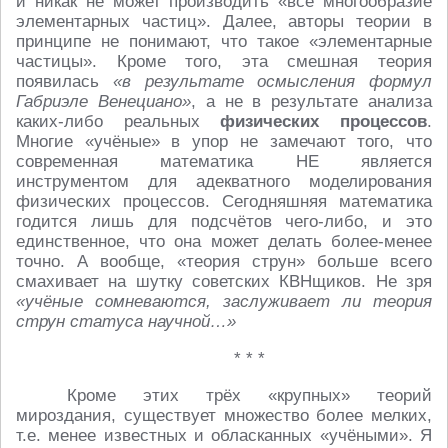
и никак не может производить «всё многообразие
элементарных частиц». Далее, авторы теории в
принципе не понимают, что такое «элементарные
частицы». Кроме того, эта смешная теория
появилась
«в результате осмысления формул
Габриэле Венециано»
, а не в результате анализа
каких-либо реальных
физических процессов
.
Многие «учёные» в упор не замечают того, что
современная математика НЕ является
инструментом для адекватного моделирования
физических процессов. Сегодняшняя математика
годится лишь для подсчётов чего-либо, и это
единственное, что она может делать более-менее
точно. А вообще, «теория струн» больше всего
смахивает на шутку советских КВНщиков. Не зря
«учёные сомневаются, заслуживает ли теория
струн статуса научной…»
* * *
Кроме этих трёх «крупных» теорий
мироздания, существует множество более мелких,
т.е. менее известных и обласканных «учёными». Я