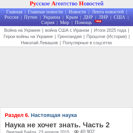
Ру
сское
А
гентство
Н
овостей
Главная
Главные новости
Новости
Лента новостей
|
|
|
|
Россия
Путин
Украина
Крым
ДНР
ЛНР
США
|
|
|
|
|
|
|
Сирия
Мир
Помощь
|
|
Война на Украине
|
война США с Ираном
|
Итоги 2025 года
|
Герои войны на Украине
|
Гренландия
|
Прошлое (История)
|
Николай Левашов
|
Популярные в соцсетях
Раздел 6.
Настоящая наука
Наука не хочет знать. Часть 2
40 902
Дмитрий Байда
, 23 апреля 2015