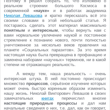
Поэтому я решил собрать то, что изложено о
реальном строении большого Космоса в
современной
«науке»
и в работах академика
Николая Левашова
и кратко пересказать всё это
своими словами в этой небольшой статье. Я
постараюсь сделать этот материал максимально
понятным
и
интересным
, чтобы вернуть нам с
вами нормальное увлечение наукой и постоянное
стремление к познанию нового, почти полностью
уничтоженное за несколько веков правления на
планете «Социальных паразитов». За это время
настоящая наука была превращена в профанацию и
заменена наборами «научных» терминов, ни в какой
степени не отражающих реальность.
А между тем, наша реальность – очень
интересная штука. В ней постоянно происходит
множество
процессов
, серьёзное изучение которых
может очень быстро коренным образом изменить
нашу жизнь. Николай Викторович Левашов в своих
замечательных
книгах
перечислил многие
настоящие природные процессы
и дал нам
начальные сведения о них, т.е. дал, как он говорит,