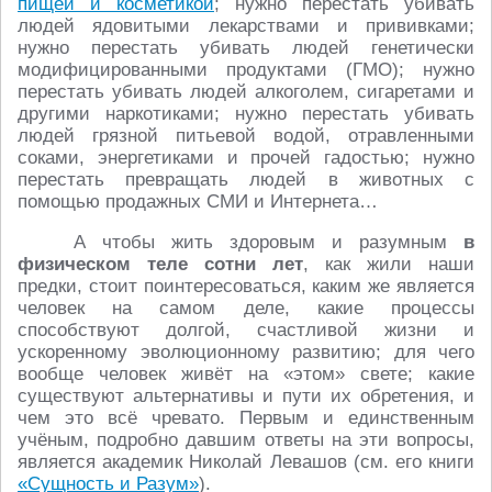
пищей и косметикой
; нужно перестать убивать
людей ядовитыми лекарствами и прививками;
нужно перестать убивать людей генетически
модифицированными продуктами (ГМО); нужно
перестать убивать людей алкоголем, сигаретами и
другими наркотиками; нужно перестать убивать
людей грязной питьевой водой, отравленными
соками, энергетиками и прочей гадостью; нужно
перестать превращать людей в животных с
помощью продажных СМИ и Интернета…
А чтобы жить здоровым и разумным
в
физическом теле сотни лет
, как жили наши
предки, стоит поинтересоваться, каким же является
человек на самом деле, какие процессы
способствуют долгой, счастливой жизни и
ускоренному эволюционному развитию; для чего
вообще человек живёт на «этом» свете; какие
существуют альтернативы и пути их обретения, и
чем это всё чревато. Первым и единственным
учёным, подробно давшим ответы на эти вопросы,
является академик Николай Левашов (см. его книги
«Сущность и Разум»
).