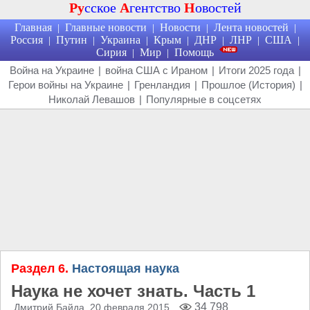
Ру
сское
А
гентство
Н
овостей
Главная
Главные новости
Новости
Лента новостей
|
|
|
|
Россия
Путин
Украина
Крым
ДНР
ЛНР
США
|
|
|
|
|
|
|
Сирия
Мир
Помощь
|
|
Война на Украине
|
война США с Ираном
|
Итоги 2025 года
|
Герои войны на Украине
|
Гренландия
|
Прошлое (История)
|
Николай Левашов
|
Популярные в соцсетях
Раздел 6.
Настоящая наука
Наука не хочет знать. Часть 1
34 798
Дмитрий Байда
, 20 февраля 2015