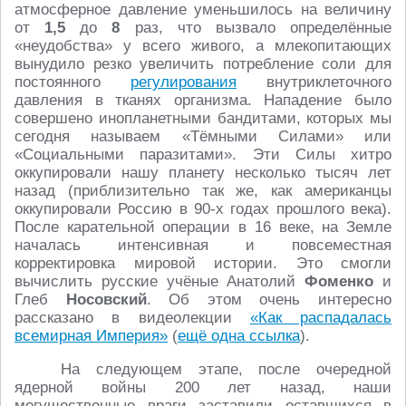
атмосферное давление уменьшилось на величину
от
1,5
до
8
раз, что вызвало определённые
«неудобства» у всего живого, а млекопитающих
вынудило резко увеличить потребление соли для
постоянного
регулирования
внутриклеточного
давления в тканях организма. Нападение было
совершено инопланетными бандитами, которых мы
сегодня называем «Тёмными Силами» или
«Социальными паразитами». Эти Силы хитро
оккупировали нашу планету несколько тысяч лет
назад (приблизительно так же, как американцы
оккупировали Россию в 90-х годах прошлого века).
После карательной операции в 16 веке, на Земле
началась интенсивная и повсеместная
корректировка мировой истории. Это смогли
вычислить русские учёные Анатолий
Фоменко
и
Глеб
Носовский
. Об этом очень интересно
рассказано в видеолекции
«Как распадалась
всемирная Империя»
(
ещё одна ссылка
).
На следующем этапе, после очередной
ядерной войны 200 лет назад, наши
могущественные враги заставили оставшихся в