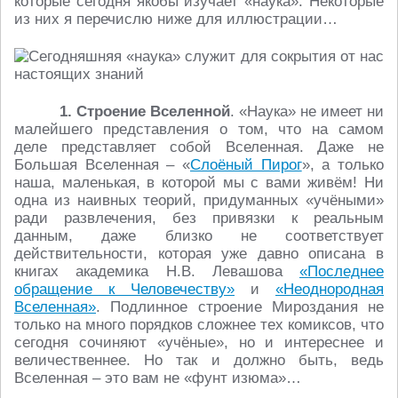
которые сегодня якобы изучает «наука». Некоторые
из них я перечислю ниже для иллюстрации…
1. Строение Вселенной
. «Наука» не имеет ни
малейшего представления о том, что на самом
деле представляет собой Вселенная. Даже не
Большая Вселенная – «
Слоёный Пирог
», а только
наша, маленькая, в которой мы с вами живём! Ни
одна из наивных теорий, придуманных «учёными»
ради развлечения, без привязки к реальным
данным, даже близко не соответствует
действительности, которая уже давно описана в
книгах академика Н.В. Левашова
«Последнее
обращение к Человечеству»
и
«Неоднородная
Вселенная»
. Подлинное строение Мироздания не
только на много порядков сложнее тех комиксов, что
сегодня сочиняют «учёные», но и интереснее и
величественнее. Но так и должно быть, ведь
Вселенная – это вам не «фунт изюма»…