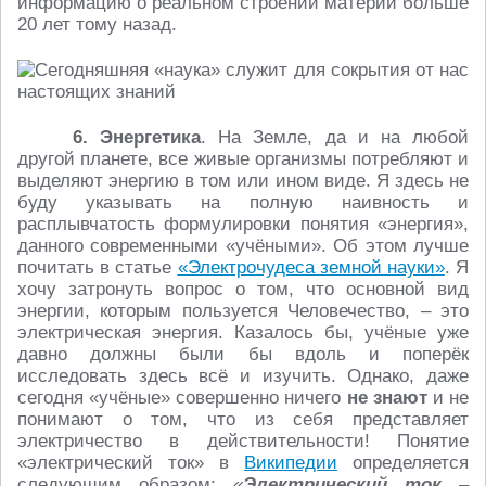
информацию о реальном строении материи больше
20 лет тому назад.
6. Энергетика
. На Земле, да и на любой
другой планете, все живые организмы потребляют и
выделяют энергию в том или ином виде. Я здесь не
буду указывать на полную наивность и
расплывчатость формулировки понятия «энергия»,
данного современными «учёными». Об этом лучше
почитать в статье
«Электрочудеса земной науки»
. Я
хочу затронуть вопрос о том, что основной вид
энергии, которым пользуется Человечество, – это
электрическая энергия. Казалось бы, учёные уже
давно должны были бы вдоль и поперёк
исследовать здесь всё и изучить. Однако, даже
сегодня «учёные» совершенно ничего
не знают
и не
понимают о том, что из себя представляет
электричество в действительности! Понятие
«электрический ток» в
Википедии
определяется
следующим образом:
«
Электрический ток
–