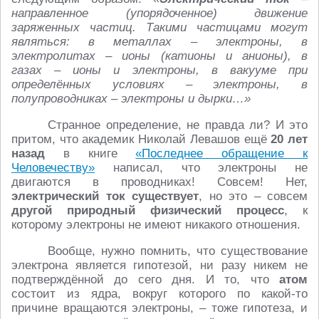
направленное (упорядоченное) движение
заряженных частиц. Такими частицами могут
являться: в металлах – электроны, в
электролитах – ионы (катионы и анионы), в
газах – ионы и электроны, в вакууме при
определённых условиях – электроны, в
полупроводниках – электроны и дырки…»
Странное определение, не правда ли? И это
притом, что академик Николай Левашов ещё
20 лет
назад
в книге
«Последнее обращение к
Человечеству»
написал, что электроны не
двигаются в проводниках! Совсем! Нет,
электрический ток
существует
, но это – совсем
другой природный физический процесс
, к
которому электроны не имеют никакого отношения.
Вообще, нужно помнить, что существование
электрона является гипотезой, ни разу никем не
подтверждённой до сего дня. И то, что
атом
состоит из ядра, вокруг которого по какой-то
причине вращаются электроны, – тоже гипотеза, и