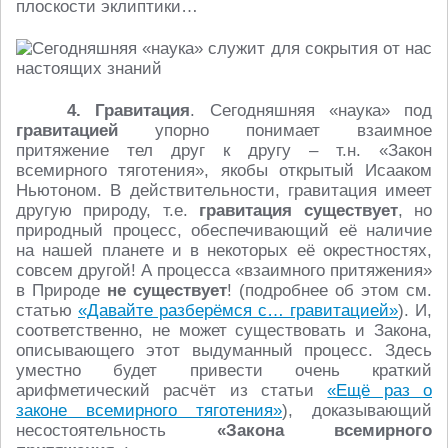
плоскости эклиптики…
4. Гравитация
. Сегодняшняя «наука» под
гравитацией
упорно понимает взаимное
притяжение тел друг к другу – т.н. «Закон
всемирного тяготения», якобы открытый Исааком
Ньютоном. В действительности, гравитация имеет
другую природу, т.е.
гравитация существует
, но
природный процесс, обеспечивающий её наличие
на нашей планете и в некоторых её окрестностях,
совсем другой! А процесса «взаимного притяжения»
в Природе
не существует
! (подробнее об этом см.
статью
«Давайте разберёмся с… гравитацией»
). И,
соответственно, не может существовать и Закона,
описывающего этот выдуманный процесс. Здесь
уместно будет привести очень краткий
арифметический расчёт из статьи
«Ещё раз о
законе всемирного тяготения»
), доказывающий
несостоятельность
«Закона всемирного