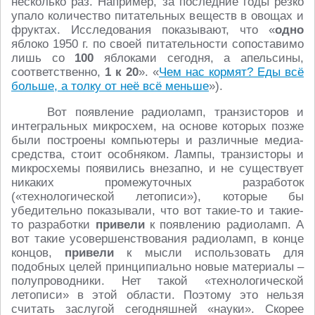
несколько раз. Например, за последние годы резко
упало количество питательных веществ в овощах и
фруктах. Исследования показывают, что «
одно
яблоко 1950 г. по своей питательности сопоставимо
лишь со
100
яблоками сегодня, а апельсины,
соответственно,
1 к 20
». «
Чем нас кормят? Еды всё
больше, а толку от неё всё меньше
»).
Вот появление радиоламп, транзисторов и
интегральных микросхем, на основе которых позже
были построены компьютеры и различные медиа-
средства, стоит особняком. Лампы, транзисторы и
микросхемы появились внезапно, и не существует
никаких промежуточных разработок
(«технологической летописи»), которые бы
убедительно показывали, что вот такие-то и такие-
то разработки
привели
к появлению радиоламп. А
вот такие усовершенствования радиоламп, в конце
концов,
привели
к мысли использовать для
подобных целей принципиально новые материалы –
полупроводники. Нет такой «технологической
летописи» в этой области. Поэтому это нельзя
считать заслугой сегодняшней «науки». Скорее