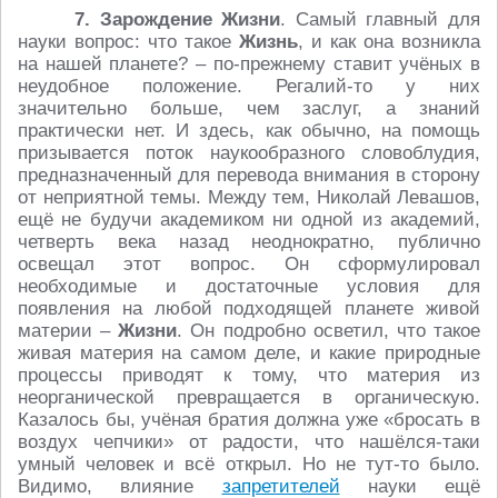
7. Зарождение Жизни
. Самый главный для
науки вопрос: что такое
Жизнь
, и как она возникла
на нашей планете? – по-прежнему ставит учёных в
неудобное положение. Регалий-то у них
значительно больше, чем заслуг, а знаний
практически нет. И здесь, как обычно, на помощь
призывается поток наукообразного словоблудия,
предназначенный для перевода внимания в сторону
от неприятной темы. Между тем, Николай Левашов,
ещё не будучи академиком ни одной из академий,
четверть века назад неоднократно, публично
освещал этот вопрос. Он сформулировал
необходимые и достаточные условия для
появления на любой подходящей планете живой
материи –
Жизни
. Он подробно осветил, что такое
живая материя на самом деле, и какие природные
процессы приводят к тому, что материя из
неорганической превращается в органическую.
Казалось бы, учёная братия должна уже «бросать в
воздух чепчики» от радости, что нашёлся-таки
умный человек и всё открыл. Но не тут-то было.
Видимо, влияние
запретителей
науки ещё