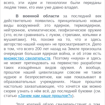
всего, эти идеи и технологии были переданы
людям теми, кто ими уже давно владел.
В военной области
за последний век
действительно появились принципиально новые
виды вооружений: это ядерное, термоядерное,
нейтронное, климатическое, геофизическое оружие
(это, если сравнивать с луком, стрелами, копьями и
мушкетами). Но, похоже на то, что и здесь
авторство нашей «науки» не просматривается. Дело
в том, что всего 200 лет назад на Земле произошла
очередная большая ядерная война, и об этом есть
множество свидетельств
. Поэтому «наука» и здесь
не может претендовать на первенство разработки
таких изощрённых видов оружия. А вообще,
прошлое нашей цивилизации совсем не такое
нудное и безпросветное, как нам показывают в
образовательных учреждениях. Наше прошлое
настолько захватывающее, что хочется как можно
скорее узнать о нём всё, до последней буковки (см.
статью
«Зачем нам наше прошлое?»
).
Этот краткий обзор свидетельствует о том,