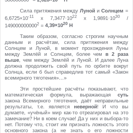
Сила притяжения между
Луной
и
Солнцем
=
-11
22
30
6,6725×10
х 7,3477·10
х 1,9891·10
/
2
20
149000000000
=
4,39×10
H
Таким образом, согласно строгим научным
данным и расчётам, сила притяжения между
Солнцем и Луной, в момент прохождения Луны
между Землёй и Солнцем, более чем
в 2 раза
выше
, чем между Землёй и Луной. И далее Луна
должна продолжить свой путь по орбите вокруг
Солнца, если б был справедлив тот самый «Закон
всемирного тяготения»…»
Эти простейшие расчёты показывают, что
математическая формула, выражающая
суть
закона Всемирного тяготения, даёт неправильные
результаты, т.е. является
неверной
! И что вы
думаете, «учёный» мир как-то отреагировал на это
замечание? Ни в коем случае! Да у них и выбора-то
нет. Потому что, стоит им признать ложность этого
основного закона (а не знать о его ложности