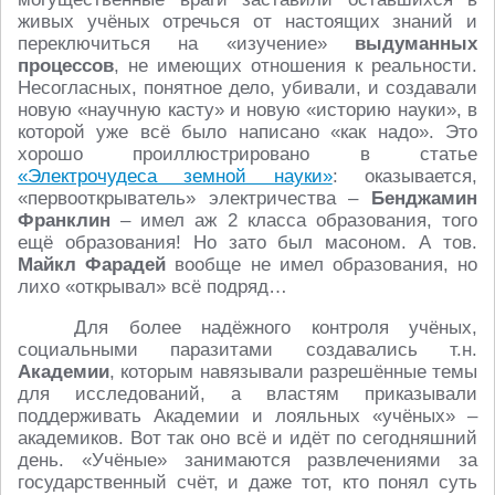
живых учёных отречься от настоящих знаний и
переключиться на «изучение»
выдуманных
процессов
, не имеющих отношения к реальности.
Несогласных, понятное дело, убивали, и создавали
новую «научную касту» и новую «историю науки», в
которой уже всё было написано «как надо». Это
хорошо проиллюстрировано в статье
«Электрочудеса земной науки»
: оказывается,
«первооткрыватель» электричества –
Бенджамин
Франклин
– имел аж 2 класса образования, того
ещё образования! Но зато был масоном. А тов.
Майкл Фарадей
вообще не имел образования, но
лихо «открывал» всё подряд…
Для более надёжного контроля учёных,
социальными паразитами создавались т.н.
Академии
, которым навязывали разрешённые темы
для исследований, а властям приказывали
поддерживать Академии и лояльных «учёных» –
академиков. Вот так оно всё и идёт по сегодняшний
день. «Учёные» занимаются развлечениями за
государственный счёт, и даже тот, кто понял суть