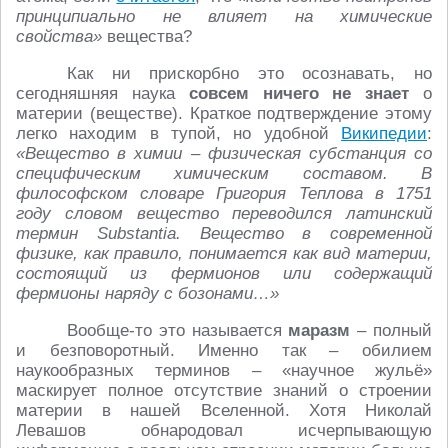
принципиально не влияет на химические
свойства»
вещества?
Как ни прискорбно это осознавать, но
сегодняшняя наука
совсем
ничего не знает
о
материи (веществе). Краткое подтверждение этому
легко находим в тупой, но удобной
Википедии
:
«Вещество в химии – физическая субстанция со
специфическим химическим составом. В
философском словаре Григория Теплова в 1751
году словом вещество переводился латинский
термин Substantia. Вещество в современной
физике, как правило, понимается как вид материи,
состоящий из фермионов или содержащий
фермионы наряду с бозонами…»
Вообще-то это называется
маразм
– полный
и безповоротный. Именно так – обилием
наукообразных терминов – «научное жульё»
маскирует полное отсутствие знаний о строении
материи в нашей Вселенной. Хотя Николай
Левашов обнародовал исчерпывающую