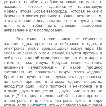
устранять ошибки, а добавили новые постулаты, с
помощью которых «узаконили» планетарную
модель атома Бора-Резерфорда, которая никаким
боком не отражает реальность. Очень похоже на то,
что эта теория «сделана на коленке» и служит лишь
для того, чтобы дать учёным ошибочное
направление для исследований.
Эта кривая теория никак не объясняет
наличия ядра, протонов и нейтронов в ядре, и
электронов, якобы вращающихся вокруг ядра. Ни
слова не сказано о том, откуда берутся протоны и
нейтроны, и
какой процесс
соединяет их в ядро, а
также о том, откуда берутся некие частицы,
названные «электронами», и
какой процесс
заставляет их вращаться вокруг этого «ядра»?
Кроме того, «учёные» не задумались над вопросом:
по какой причине в атомах одного вещества
находится одно число протонов и нейтронов, а в
атомах другого вещества – другое число этих же
частиц? Что представляют собой частицы протоны
и нейтроны, и для чего нейтроны нужны в ядре
атома, если
считается
, что
«количество нейтронов