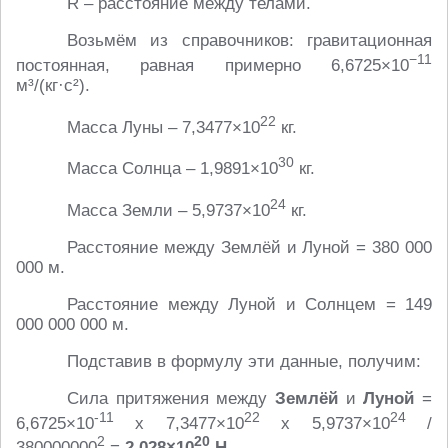
R – расстояние между телами.
Возьмём из справочников: гравитационная
−11
постоянная, равная примерно 6,6725×10
м³/(кг·с²).
22
Масса Луны – 7,3477×10
кг.
30
Масса Солнца – 1,9891×10
кг.
24
Масса Земли – 5,9737×10
кг.
Расстояние между Землёй и Луной = 380 000
000 м.
Расстояние между Луной и Солнцем = 149
000 000 000 м.
Подставив в формулу эти данные, получим:
Сила притяжения между
Землёй
и
Луной
=
-11
22
24
6,6725×10
х 7,3477×10
х 5,9737×10
/
2
20
380000000
=
2,028×10
H