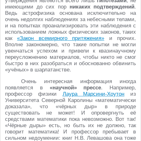
утверждения являются всего лишь
гипотезами
, не
имеющими до сих пор
никаких подтверждений
.
Ведь астрофизика основана исключительно на
очень недолгих наблюдениях за небесными телами,
и на попытках проанализировать эти наблюдения с
использованием ложных физических законов, таких
как
«Закон всемирного притяжения»
и прочих.
Вполне закономерно, что такие попытки не могли
увенчаться успехом и привели к квазинаучному
переусложнению материалов, чтобы никто не смог
быстро в них разобраться и обоснованно обвинить
«учёных» в шарлатанстве.
Очень интересная информация иногда
появляется в
«научной» прессе
. Например,
профессор физики
Лаура Марсини-Хоутон
из
Университета Северной Каролины «математически
доказала», что «чёрных дыр» в природе
существовать не может! И опровергнуть её
средствами математики пока невозможно. Вот так!
«Чёрные дыры» есть, но быть их не должно, так
говорит математика! И профессор пребывает в
сильном недоумении: книг Н.В. Левашова она тоже