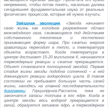
непременно, чтобы потом понять, насколько далека
сегодняшняя фундаментальная наука от реальных
физических процессов, которые ей нужно изучать:
Звёздная эволюция
.
«
Звезда начинает
свою жизнь как холодное разрежённое облако
межзвёздного газа, сжимающееся под действием
собственного тяготения и постепенно
принимающее форму шара. При сжатии энергия
гравитации переходит в тепло, и температура
объекта возрастает. Когда температура в
центре достигает 15-20 миллионов К, начинаются
термоядерные реакции и сжатие прекращается.
Объект становится полноценной звездой. Первая
стадия жизни звезды подобна солнечной – в ней
доминируют реакции водородного цикла. В таком
состоянии он пребывает большую часть своей
жизни, находясь на главной последовательности
диаграммы
Герцшпрунга-Расселла, пока не
закончатся запасы топлива в его ядре. Когда в
центре звезды весь водород превращается в
гелий, образуется гелиевое ядро, а термоядерное