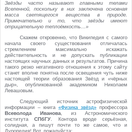
Звёзды часто называют главными телами
Вселенной, поскольку в них заключена основная
масса светящегося вещества в природе.
Примечательно и то, что звёзды имеют
отрицательную теплоёмкость…»
Скажем откровенно, что Википедия с самого
начала своего существования отличалась
стремлением максимально искажать
действительность и не допускать публикации
настоящих научных данных и результатов. Причина
такого резко негативного отношения к этому сайту
станет вполне понятна после освещения чуть ниже
настоящей теории образования Звёзд и «чёрных
дыр», опубликованной академиком Николаем
Левашовым.
Следующий источник астрофизической
информации – книга
«Физика звёзд»
профессора
Всеволода Иванова
, из Астрономического
института
СПбГУ
. Контора вроде серьёзная,
солидная, а пишут почти то же самое, что и
Дуропедия! Вот, пожалуйста: