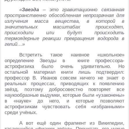
«
Звезда
– это гравитационно связанная
пространственно обособленная непрозрачная для
излучения масса вещества, в которой в
значительных масштабах происходят,
происходили или будут происходить
термоядерные реакции превращения водорода в
гелий…»
Встретить такое наивное «школьное»
определение Звезды в книге профессора-
астрофизика было очень удивительно. Но
остальной материал книги лишь подтвердил:
профессор В. Иванов совсем ничего не знает о
реальных процессах, приводящих к появлению
звёзд, поэтому добросовестно повторяет все
наукообразные выдумки, которые были «узаконены»
в «науке» до него, и которые позволяют
астрофизикам чувствовать себя «избранными»
среди учёных.
А вот ещё один фрагмент из Википедии,
касающийся «физики звёзд». Прочитать его нужно