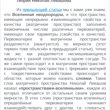
Теория Николая Левашова
Из
предыдущей статьи
мы с вами уже знаем,
что
Вселенная неоднородна
, и что пространство,
имеющее непрерывно изменяющиеся свойства и
качества (матричное пространство) заполнено
бе
з
конечным числом различных первоматерий,
имеющих свои параметры (свойства и качества).
Первоматерии в матричном пространстве
разделяются (квантуются) по мерности (этот
термин тоже объяснён в предыдущей статье), точно
так же, как разделяются несмешивающиеся
жидкости с разной плотностью в одном сосуде. То
же самое происходит и в матричном пространстве:
взаимодействие пространства с формами материй
с тождественными свойствами происходит в
областях, которые можно назвать
слоями
. Такие
слои матричного пространства Николай Левашов
назвал
«пространствами-вселенными»
, каждое из
которых отличается от остальных своим уровнем
мерности. В этих слоях (пространствах-вселенных)
определённые первоматерии начинают
взаимодействовать друг с другом, т.е. сливаться,