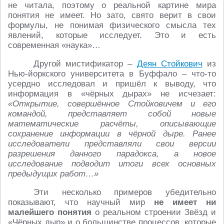
не читала, поэтому о реальной картине мира
понятия не имеет. Но зато, свято верит в свои
формулы, не понимая физического смысла тех
явлений, которые исследует. Это и есть
современная «наука»…
Другой мистификатор –
Деян Стойкович
из
Нью-йоркского университета в Буффало – что-то
усердно исследовал и пришёл к выводу, что
информация в «чёрных дырах» не исчезает:
«Открытие, совершённое Стойковичем и его
командой, представляет собой новые
математические расчёты, описывающие
сохранение информации в чёрной дыре. Ранее
исследователи представляли свои версии
разрешения данного парадокса, а новое
исследование подводит итоги всех основных
предыдущих работ…»
Эти несколько примеров убедительно
показывают, что научный мир
не имеет ни
малейшего понятия
о реальном строении Звёзд и
«Чёрных дыр» и о большинстве процессов, которые