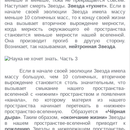
меньше и меньше, пока не прекращается совсем.
Наступает смерть Звезды.
Звезда «тухнет»
. Если в
начале своей эволюции Звезда имела массу
меньше 10 солнечных масс, то к концу своей жизни
она вызывает вторичное вырождение мерности,
когда мерность окружающего её пространства
становится меньше мерности нашей вселенной.
Она производит прогиб в другую сторону.
Возникает, так называемая,
нейтронная Звезда
.
Если в начале своей эволюции Звезда имела
массу большую, чем 10 солнечных, вторичное
вырождение становится столь значительным, что
вызывает смыкание нашего пространства-
вселенной с «нижним» пространством и появления
«канала», по которому материя из нашего
пространства начинает перетекать в «нижнее»
пространство-вселенную. Образуется
«Чёрная
дыра»
. Таким образом,
«окончание жизни»
Звезды
в нашем пространстве-вселенной приводит к
рождению
Звезды в нижележащем пространстве-