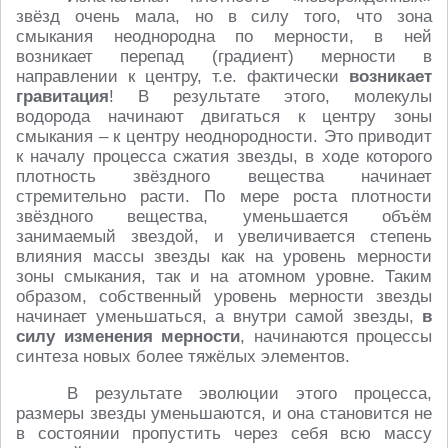
звёзд очень мала, но в силу того, что зона
смыкания неоднородна по мерности, в ней
возникает перепад (градиент) мерности в
направлении к центру, т.е. фактически
возникает
гравитация
! В результате этого, молекулы
водорода начинают двигаться к центру зоны
смыкания – к центру неоднородности. Это приводит
к началу процесса сжатия звезды, в ходе которого
плотность звёздного вещества начинает
стремительно расти. По мере роста плотности
звёздного вещества, уменьшается объём
занимаемый звездой, и увеличивается степень
влияния массы звезды как на уровень мерности
зоны смыкания, так и на атомном уровне. Таким
образом, собственный уровень мерности звезды
начинает уменьшаться, а внутри самой звезды,
в
силу изменения мерности
, начинаются процессы
синтеза новых более тяжёлых элементов.
В результате эволюции этого процесса,
размеры звезды уменьшаются, и она становится не
в состоянии пропустить через себя всю массу