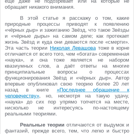
ещё даже не подозревает или на которые не
обращает никакого внимания.
В этой статье я расскажу о том, какие
природные процессы приводят к появлению
«чёрных дыр» и зажиганию Звёзд, что такое Звёзды
и «чёрные дыры» на самом деле; как протекает
жизнь Звёзд и куда они деваются после «смерти».
Эта часть теории
Николая Левашова
тоже в корне
отличается от всего того, чем «богата» современная
«наука», и она тоже является не набором
квазиумных слов, а даёт ответы на многие
принципиальные вопросы о процессах
функционирования Звёзд и «чёрных дыр». Автор
впервые опубликовал свою теорию более 20 лет
назад в книге
«Последнее обращение к
человечеству»
, но, несмотря на такую удачу,
«наука» до сих пор упрямо топчется на месте,
нисколько не интересуясь по-настоящему
реальными теориями.
Реальные теории
отличаются от выдумок и
фантазий, прежде всего, тем, что легко и быстро