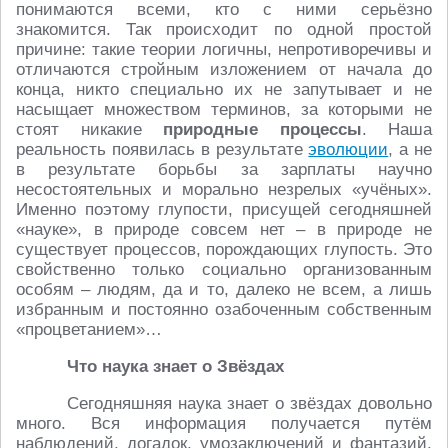
понимаются всеми, кто с ними серьёзно
знакомится. Так происходит по одной простой
причине: такие теории логичны, непротиворечивы и
отличаются стройным изложением от начала до
конца, никто специально их не запутывает и не
насыщает множеством терминов, за которыми не
стоят никакие
природные процессы
. Наша
реальность появилась в результате
эволюции
, а не
в результате борьбы за зарплаты научно
несостоятельных и морально незрелых «учёных».
Именно поэтому глупости, присущей сегодняшней
«науке», в природе совсем нет – в природе не
существует процессов, порождающих глупость. Это
свойственно только социально организованным
особям – людям, да и то, далеко не всем, а лишь
избранным и постоянно озабоченным собственным
«процветанием»…
Что наука знает о Звёздах
Сегодняшняя наука знает о звёздах довольно
много. Вся информация получается путём
наблюдений, догадок, умозаключений и фантазий.