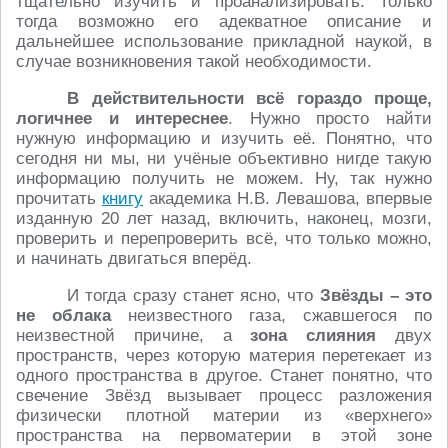
тщательно изучить и проанализировать. Только
тогда возможно его адекватное описание и
дальнейшее использование прикладной наукой, в
случае возникновения такой необходимости.
В действительности всё гораздо проще,
логичнее и интереснее
. Нужно просто найти
нужную информацию и изучить её. Понятно, что
сегодня ни мы, ни учёные объективно нигде такую
информацию получить не можем. Ну, так нужно
прочитать
книгу
академика Н.В. Левашова, впервые
изданную 20 лет назад, включить, наконец, мозги,
проверить и перепроверить всё, что только можно,
и начинать двигаться вперёд.
И тогда сразу станет ясно, что
Звёзды – это
не облака
неизвестного газа, сжавшегося по
неизвестной причине, а
зона слияния
двух
пространств, через которую материя перетекает из
одного пространства в другое. Станет понятно, что
свечение Звёзд вызывает процесс разложения
физически плотной материи из «верхнего»
пространства на первоматерии в этой зоне