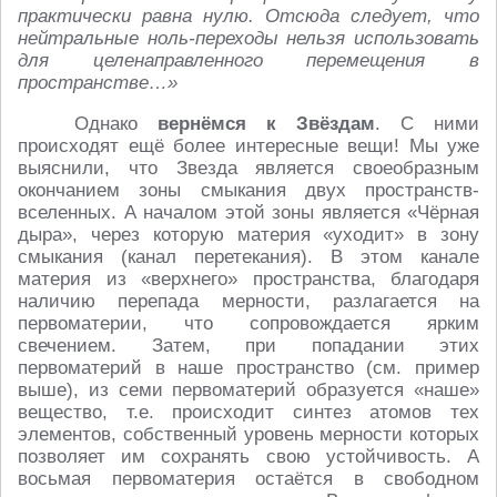
практически равна нулю. Отсюда следует, что
нейтральные ноль-переходы нельзя использовать
для целенаправленного перемещения в
пространстве…»
Однако
вернёмся к Звёздам
. С ними
происходят ещё более интересные вещи! Мы уже
выяснили, что Звезда является своеобразным
окончанием зоны смыкания двух пространств-
вселенных. А началом этой зоны является «Чёрная
дыра», через которую материя «уходит» в зону
смыкания (канал перетекания). В этом канале
материя из «верхнего» пространства, благодаря
наличию перепада мерности, разлагается на
первоматерии, что сопровождается ярким
свечением. Затем, при попадании этих
первоматерий в наше пространство (см. пример
выше), из семи первоматерий образуется «наше»
вещество, т.е. происходит синтез атомов тех
элементов, собственный уровень мерности которых
позволяет им сохранять свою устойчивость. А
восьмая первоматерия остаётся в свободном