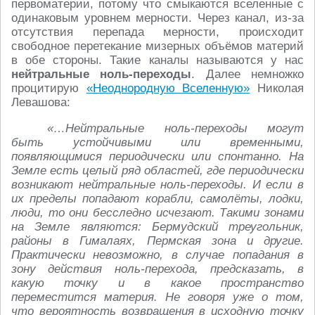
первоматерии, потому что смыкаются вселенные с
одинаковым уровнем мерности. Через канал, из-за
отсутствия перепада мерности, происходит
свободное перетекание мизерных объёмов материй
в обе стороны. Такие каналы называются у нас
нейтральные
ноль-переходы
. Далее немножко
процитирую
«Неоднородную Вселенную»
Николая
Левашова:
«…Нейтральные ноль-переходы могут
быть устойчивыми или временными,
появляющимися периодически или спонтанно. На
Земле есть целый ряд областей, где периодически
возникают нейтральные ноль-переходы. И если в
их пределы попадают корабли, самолёты, лодки,
люди, то они бесследно исчезают. Такими зонами
на Земле являются: Бермудский треугольник,
районы в Гималаях, Пермская зона и другие.
Практически невозможно, в случае попадания в
зону действия ноль-перехода, предсказать, в
какую точку и в какое пространство
переместится материя. Не говоря уже о том,
что вероятность возвращения в исходную точку