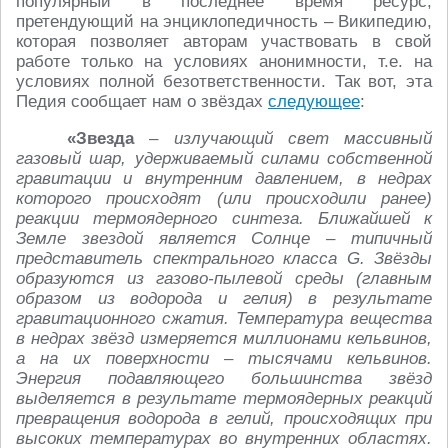
популярный в последнее время ресурс,
претендующий на энциклопедичность – Википедию,
которая позволяет авторам участвовать в свой
работе только на условиях анонимности, т.е. на
условиях полной безответственности. Так вот, эта
Педия сообщает нам о звёздах
следующее
:
«Звезда
–
излучающий свет массивный
газовый шар, удерживаемый силами собственной
гравитации и внутренним давлением, в недрах
которого происходят (или происходили ранее)
реакции термоядерного синтеза. Ближайшей к
Земле звездой является Солнце – типичный
представитель спектрального класса G. Звёзды
образуются из газово-пылевой среды (главным
образом из водорода и гелия) в результате
гравитационного сжатия. Температура вещества
в недрах звёзд измеряется миллионами кельвинов,
а на их поверхности – тысячами кельвинов.
Энергия подавляющего большинства звёзд
выделяется в результате термоядерных реакций
превращения водорода в гелий, происходящих при
высоких температурах во внутренних областях.