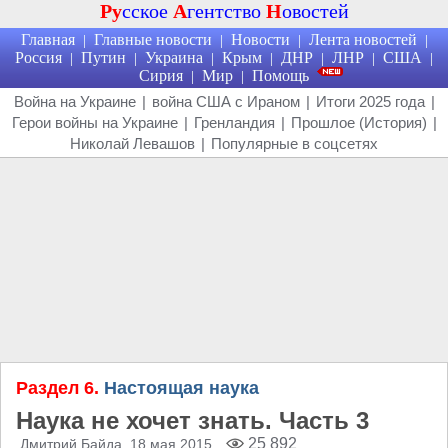
Ру
сское
А
гентство
Н
овостей
Главная
Главные новости
Новости
Лента новостей
|
|
|
|
Россия
Путин
Украина
Крым
ДНР
ЛНР
США
|
|
|
|
|
|
|
Сирия
Мир
Помощь
|
|
Война на Украине
|
война США с Ираном
|
Итоги 2025 года
|
Герои войны на Украине
|
Гренландия
|
Прошлое (История)
|
Николай Левашов
|
Популярные в соцсетях
Раздел 6.
Настоящая наука
Наука не хочет знать. Часть 3
25 892
Дмитрий Байда
, 18 мая 2015