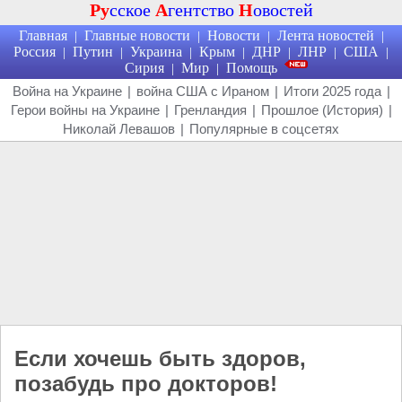
Ру
сское
А
гентство
Н
овостей
Главная
Главные новости
Новости
Лента новостей
|
|
|
|
Россия
Путин
Украина
Крым
ДНР
ЛНР
США
|
|
|
|
|
|
|
Сирия
Мир
Помощь
|
|
Война на Украине
|
война США с Ираном
|
Итоги 2025 года
|
Герои войны на Украине
|
Гренландия
|
Прошлое (История)
|
Николай Левашов
|
Популярные в соцсетях
Если хочешь быть здоров,
позабудь про докторов!