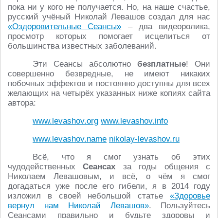
пока ни у кого не получается. Но, на наше счастье,
русский учёный Николай Левашов создал для нас
«Оздоровительные Сеансы»
– два видеоролика,
просмотр которых помогает исцелиться от
большинства известных заболеваний.
Эти Сеансы абсолютно
безплатные
! Они
совершенно безвредные, не имеют никаких
побочных эффектов и постоянно доступны для всех
желающих на четырёх указанных ниже копиях сайта
автора:
www.levashov.org
www.levashov.info
www.levashov.name
nikolay-levashov.ru
Всё, что я смог узнать об этих
чудодейственных
Сеансах
за годы общения с
Николаем Левашовым, и всё, о чём я смог
догадаться уже после его гибели, я в 2014 году
изложил в своей небольшой статье
«Здоровье
вернул нам Николай Левашов»
. Пользуйтесь
Сеансами правильно и будьте здоровы и