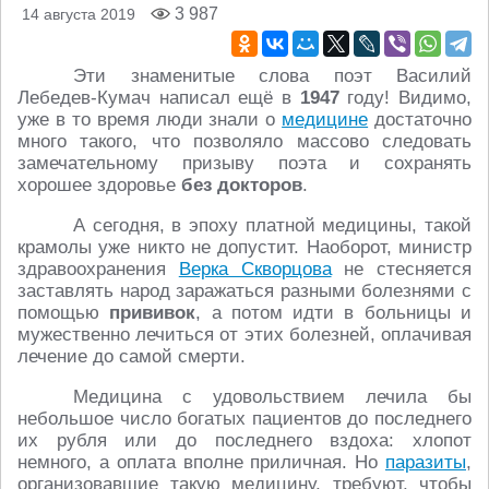
3 987
14 августа 2019
Эти знаменитые слова поэт Василий
Лебедев-Кумач написал ещё в
1947
году! Видимо,
уже в то время люди знали о
медицине
достаточно
много такого, что позволяло массово следовать
замечательному призыву поэта и сохранять
хорошее здоровье
без докторов
.
А сегодня, в эпоху платной медицины, такой
крамолы уже никто не допустит. Наоборот, министр
здравоохранения
Верка Скворцова
не стесняется
заставлять народ заражаться разными болезнями с
помощью
прививок
, а потом идти в больницы и
мужественно лечиться от этих болезней, оплачивая
лечение до самой смерти.
Медицина с удовольствием лечила бы
небольшое число богатых пациентов до последнего
их рубля или до последнего вздоха: хлопот
немного, а оплата вполне приличная. Но
паразиты
,
организовавшие такую медицину, требуют, чтобы