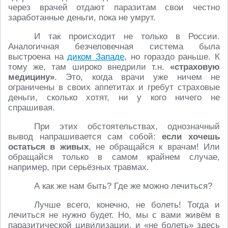
через врачей отдают паразитам свои честно
заработанные деньги, пока не умрут.
И так происходит не только в России.
Аналогичная безчеловечная система была
выстроена на
диком Западе
, но гораздо раньше. К
тому же, там широко внедрили т.н.
«страховую
медицину»
. Это, когда врачи уже ничем не
ограничены в своих аппетитах и гребут страховые
деньги, сколько хотят, ни у кого ничего не
спрашивая.
При этих обстоятельствах, однозначный
вывод напрашивается сам собой:
если хочешь
остаться в живых
, не обращайся к врачам! Или
обращайся только в самом крайнем случае,
например, при серьёзных травмах.
А как же нам быть? Где же можно лечиться?
Лучше всего, конечно, не болеть! Тогда и
лечиться не нужно будет. Но, мы с вами живём в
паразитической цивилизации, и «не болеть» здесь