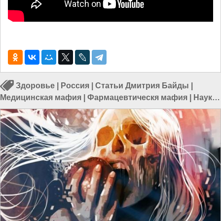
Здоровье
|
Россия
|
Статьи Дмитрия Байды
|
Медицинская мафия
|
Фармацевтическя мафия
|
Наука
в России
|
Учёные в России
|
Медицина в России